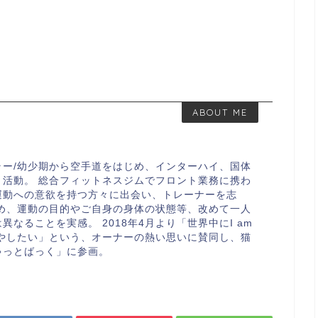
ABOUT ME
ラー/幼少期から空手道をはじめ、インターハイ、国体
り活動。 総合フィットネスジムでフロント業務に携わ
運動への意欲を持つ方々に出会い、トレーナーを志
始め、運動の目的やご自身の身体の状態等、改めて一人
なることを実感。 2018年4月より「世界中にI am
な人を増やしたい」という、オーナーの熱い思いに賛同し、猫
ゃっとばっく」に参画。