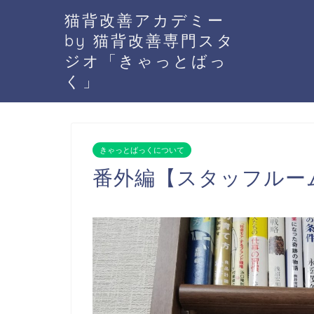
猫背改善アカデミー
by 猫背改善専門スタ
ジオ「きゃっとばっ
く」
きゃっとばっくについて
番外編【スタッフルー