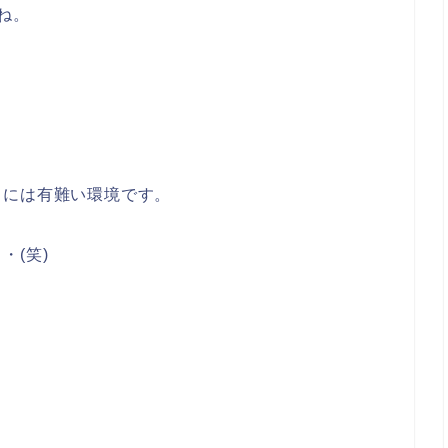
ね。
フには有難い環境です。
・(笑)
」