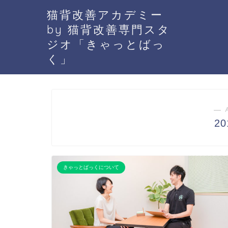
猫背改善アカデミー
by 猫背改善専門スタ
ジオ「きゃっとばっ
く」
― 
2
きゃっとばっくについて