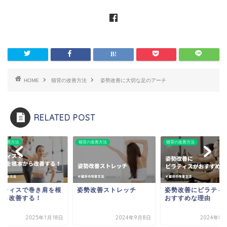
HOME
猫背の改善方法
姿勢改善に大切な足のアーチ
RELATED POST
の改善方法
猫背の改善方法
猫背の改善方法
ラティスで巻き肩を根
姿勢改善ストレッチ
姿勢改善にピラティ
から改善する！
おすすめな理由
2025年1月18日
2024年9月8日
2024年8