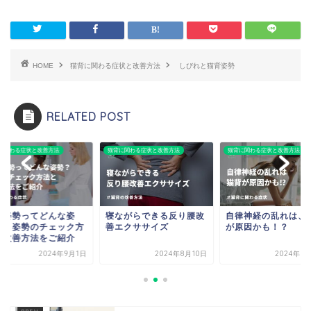
HOME
猫背に関わる症状と改善方法
しびれと猫背姿勢
RELATED POST
に関わる症状と改善方法
猫背に関わる症状と改善方法
猫背に関わる症状と改善方法
い姿勢ってどんな姿
寝ながらできる反り腰改
自律神経の乱れは、
？｜姿勢のチェック方
善エクササイズ
が原因かも！？
と改善方法をご紹介
2024年9月1日
2024年8月10日
2024年6