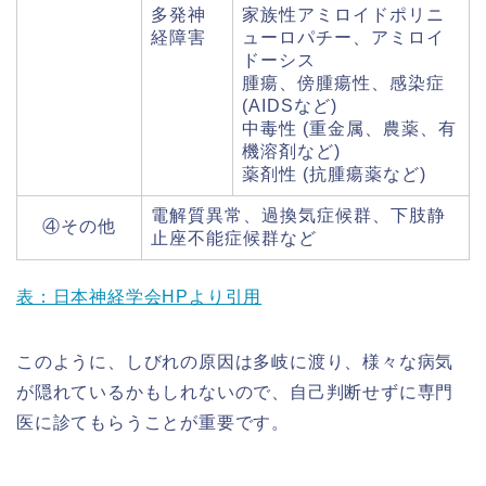
多発神
家族性アミロイドポリニ
経障害
ューロパチー、アミロイ
ドーシス
腫瘍、傍腫瘍性、感染症
(AIDSなど)
中毒性 (重金属、農薬、有
機溶剤など)
薬剤性 (抗腫瘍薬など)
電解質異常、過換気症候群、下肢静
④その他
止座不能症候群など
表：日本神経学会HPより引用
このように、しびれの原因は多岐に渡り、様々な病気
が隠れているかもしれないので、自己判断せずに専門
医に診てもらうことが重要です。