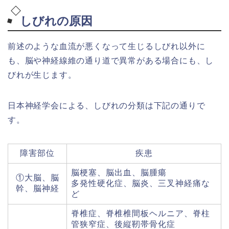
しびれの原因
前述のような血流が悪くなって生じるしびれ以外に
も、脳や神経線維の通り道で異常がある場合にも、し
びれが生じます。
日本神経学会による、しびれの分類は下記の通りで
す。
障害部位
疾患
脳梗塞、脳出血、脳腫瘍
①大脳、脳
多発性硬化症、脳炎、三叉神経痛な
幹、脳神経
ど
脊椎症、脊椎椎間板ヘルニア、脊柱
管狭窄症、後縦靭帯骨化症