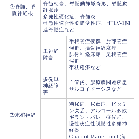
脊髄梗塞、脊髄動静脈奇形、脊髄動
②脊髄、脊
静脈瘻
髄神経根
多発性硬化症、脊髄炎
亜急性連合性脊髄変性症、HTLV-1関
連脊髄症など
手根管症候群、肘部管症
候群、撓骨神経麻痺
単神経
腓骨神経麻痺、足根管症
障害
候群
帯状疱疹など
多発単
血管炎、膠原病関連疾患
神経障
サルコイドーシスなど
害
糖尿病、尿毒症、ビタミ
ン欠乏、アルコール多飲
③末梢神経
ギラン・バレー症候群、
慢性炎症性脱髄性多発神
経炎
Charcot-Marie-Tooth病