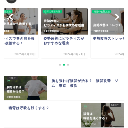
猫背の改善方法
猫背の改善方法
猫背の
き肩を根
姿勢改善にピラティスが
姿勢改善ストレッチ
ピラ
！
おすすめな理由
本か
年1月18日
2024年8月21日
2024年9月8日
胸を張れば猫背が治る？丨猫背改善 ジ
ム 東京 横浜
猫背は呼吸を浅くする？