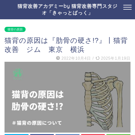
猫背改善アカデミーby 猫背改善専門スタジ
オ「きゃっとばっく」
猫背の原因
猫背の原因は『肋骨の硬さ!?』丨猫背
改善 ジム 東京 横浜
2022年10月4日
/
2025年1月19日