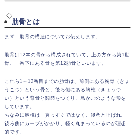
肋骨とは
まず、肋骨の構造についてお伝えします。
肋骨は
12
本の骨から構成されていて、
上の方から第
1
肋
骨、一番下にある骨を第
12
肋骨といいます。
これら
1
～
12
番目までの肋骨は、前側にある胸骨（きょ
うこつ）という骨と、後ろ側にある胸椎（きょうつ
い）という背骨と関節をつくり、鳥かごのような形を
しています。
ちなみに胸椎は、真っすぐではなく、後弯と呼ばれ、
後ろ側にカーブがかかり、軽く丸まっているのが理想
的です。