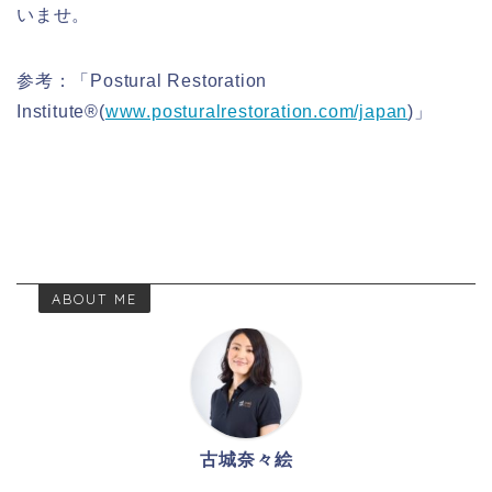
いませ。
参考：「Postural Restoration
Institute®︎(
www.posturalrestoration.com/japan
)」
ABOUT ME
古城奈々絵