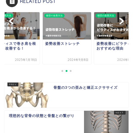
RELATED POST
の改善方法
猫背の改善方法
猫背の改善方法
ラティスで巻き肩を根
姿勢改善ストレッチ
姿勢改善にピラティ
から改善する！
おすすめな理由
2025年1月18日
2024年9月8日
2024年8
骨盤の3つの歪みと矯正エクササイズ
理想的な背骨の状態と骨盤との繋がり