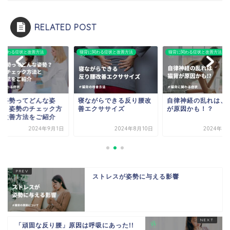
RELATED POST
に関わる症状と改善方法
猫背に関わる症状と改善方法
猫背に関わる症状と改善方法
い姿勢ってどんな姿
寝ながらできる反り腰改
自律神経の乱れは、
？｜姿勢のチェック方
善エクササイズ
が原因かも！？
と改善方法をご紹介
2024年9月1日
2024年8月10日
2024年6
ストレスが姿勢に与える影響
「頑固な反り腰」原因は呼吸にあった!!