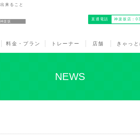
ら出来ること
直通電話
神楽坂店：03-
神楽坂
料金・プラン
トレーナー
店舗
きゃっと
NEWS