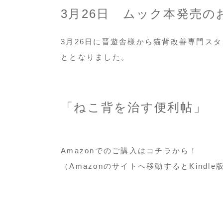
3
月
26
日 ムック本発売の
3
月
26
日に晋遊舎様から猫背改善専門スタ
ととなりました。
「ねこ背を治す便利帖」
Amazonでのご購入はコチラから！
（Amazonのサイトへ移動するとKind