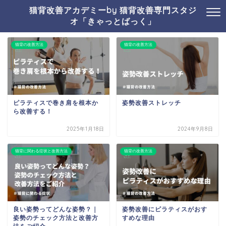
猫背改善アカデミーby 猫背改善専門スタジ
オ「きゃっとばっく」
猫背の改善方法
猫背の改善方法
ピラティスで巻き肩を根本か
姿勢改善ストレッチ
ら改善する！
2025年1月18日
2024年9月8日
猫背に関わる症状と改善方法
猫背の改善方法
良い姿勢ってどんな姿勢？｜
姿勢改善にピラティスがおす
姿勢のチェック方法と改善方
すめな理由