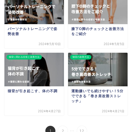
パーソナルトレーニングで姿
膝下O脚のチェックと改善方法
勢改善
をご紹介
2024年5月10日
2024年5月5日
猫背に関わる症状と改善方法
猫背の改善方法
猫背が引き起こす、体の不調
運動嫌いでも続けやすい！5分
でできる「巻き肩改善ストレ
ッチ」
2024年4月27日
2024年4月21日
...
1
2
12