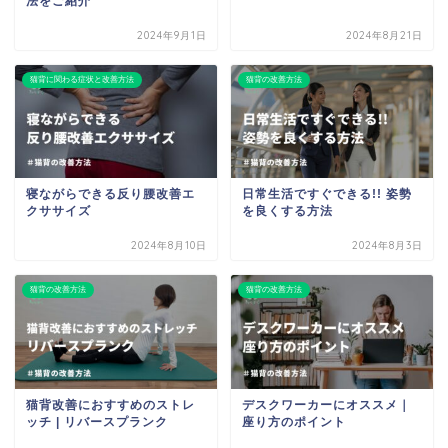
法をご紹介
2024年9月1日
2024年8月21日
猫背に関わる症状と改善方法
猫背の改善方法
寝ながらできる反り腰改善エ
日常生活ですぐできる!! 姿勢
クササイズ
を良くする方法
2024年8月10日
2024年8月3日
猫背の改善方法
猫背の改善方法
猫背改善におすすめのストレ
デスクワーカーにオススメ｜
ッチ | リバースプランク
座り方のポイント