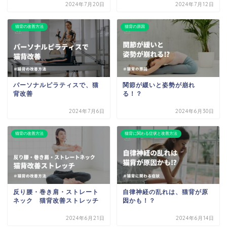
2024年7月20日
2024年7月12日
猫背の改善方法
猫背の原因
パーソナルピラティスで、猫
関節が緩いと姿勢が崩れ
背改善
る！？
2024年7月6日
2024年6月30日
猫背の改善方法
猫背に関わる症状と改善方法
反り腰・巻き肩・ストレート
自律神経の乱れは、猫背が原
ネック 猫背改善ストレッチ
因かも！？
2024年6月21日
2024年6月14日