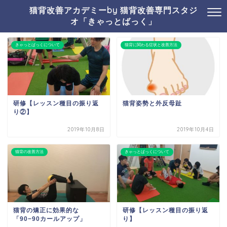
猫背改善アカデミーby 猫背改善専門スタジ
オ「きゃっとばっく」
きゃっとばっくについて
猫背に関わる症状と改善方法
研修【レッスン種目の振り返
猫背姿勢と外反母趾
り②】
2019年10月8日
2019年10月4日
猫背の改善方法
きゃっとばっくについて
猫背の矯正に効果的な
研修【レッスン種目の振り返
「90−90カールアップ」
り】