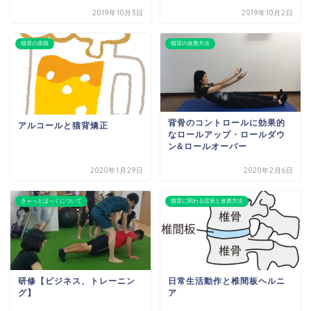
2019年10月3日
2019年10月2日
猫背の原因
猫背の改善方法
背骨のコントロールに効果的
アルコールと猫背矯正
なロールアップ・ロールダウ
ン&ロールオーバー
2020年1月29日
2020年2月6日
きゃっとばっくについて
猫背に関わる症状と改善方法
研修【ビジネス、トレーニン
日常生活動作と椎間板ヘルニ
グ】
ア