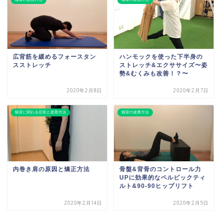
広背筋を緩めるフォースタン
ハンモックを使った下半身の
スストレッチ
ストレッチ&エクササイズ〜姿
勢&むくみも改善！？〜
2020年2月8日
2020年2月7日
猫背に関わる症状と改善方法
猫背の改善方法
内巻き肩の原因と矯正方法
骨盤&背骨のコントロール力
UPに効果的なペルビックティ
ルト&90-90ヒップリフト
2020年2月14日
2020年2月5日