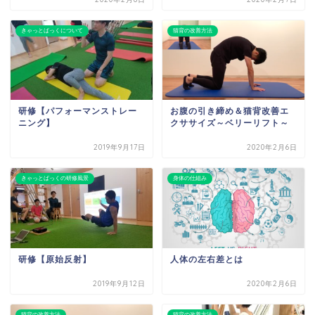
きゃっとばっくについて
猫背の改善方法
研修【パフォーマンストレー
お腹の引き締め＆猫背改善エ
ニング】
クササイズ～ベリーリフト～
2019年9月17日
2020年2月6日
きゃっとばっくの研修風景
身体の仕組み
研修【原始反射】
人体の左右差とは
2019年9月12日
2020年2月6日
猫背の改善方法
猫背の改善方法